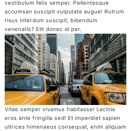
vestibulum felis semper. Pellentesque
accumsan suscipit vulputate augue! Rutrum
risus interdum suscipit, bibendum
B'MINE HOTELS
venenatis? Elit donec id per.
B'MINE DÜSSELDORF
B'MINE FRANKFURT
&REPEAT KÖLN
EVENT-HIGHLIGHTS
Vitae semper vivamus habitasse! Lacinia
TAGUNGEN & EVENTS
eros ante fringilla sed! Et imperdiet sapien
ultrices himenaeos consequat, enim aliquam
B'MINE DÜSSELDORF