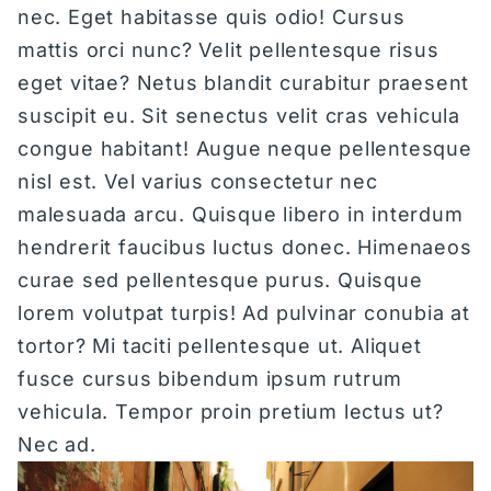
nec. Eget habitasse quis odio! Cursus
B'MINE FRANKFURT
mattis orci nunc? Velit pellentesque risus
eget vitae? Netus blandit curabitur praesent
&REPEAT KÖLN
suscipit eu. Sit senectus velit cras vehicula
congue habitant! Augue neque pellentesque
RESTAURANTS
nisl est. Vel varius consectetur nec
malesuada arcu. Quisque libero in interdum
THE ROOF DÜSSELDORF
hendrerit faucibus luctus donec. Himenaeos
curae sed pellentesque purus. Quisque
THE ROOF FRANKFURT
lorem volutpat turpis! Ad pulvinar conubia at
tortor? Mi taciti pellentesque ut. Aliquet
DIE STUBE KÖLN
fusce cursus bibendum ipsum rutrum
vehicula. Tempor proin pretium lectus ut?
KUNST
Nec ad.