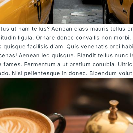
tus ut nam tellus? Aenean class mauris tellus or
icitudin ligula. Ornare donec convallis non morbi
 quisque facilisis diam. Quis venenatis orci ha
nas! Aenean leo quisque. Blandit tellus nunc lec
 fames. Fermentum a ut pretium conubia. Ultricie
odo. Nisl pellentesque in donec. Bibendum volut