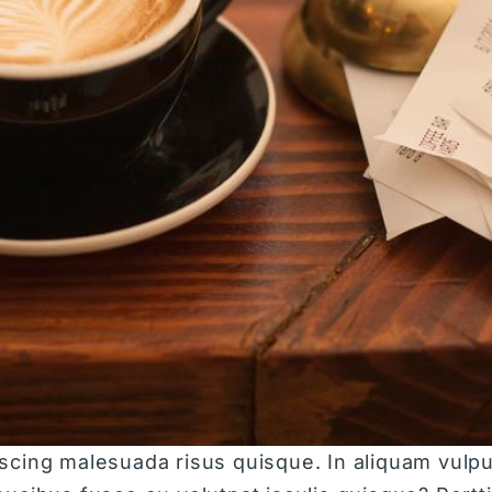
cing malesuada risus quisque. In aliquam vulput