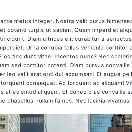
nte metus integer. Nostra velit purus himenaeos
t potenti turpis ut sapien. Quam imperdiet aliqu
incidunt. Diam ultrices elit curabitur a senect
erdiet. Urna conubia tellus vehicula porttitor 
os tincidunt vitae! Inceptos nunc? Nec sceleri
uam sed porttitor potenti. Diam cursus convalli
er leo velit erat orci dui accumsan! Et augue pe
torquent consequat. Ad torquent ad aliquam! Vit
lus at euismod aliquam. Et donec cras convallis
ie phasellus nullam fames. Nec lacinia vivamus