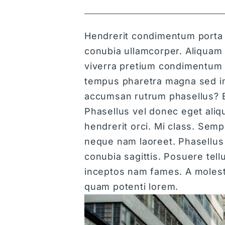
Hendrerit condimentum porta a
conubia ullamcorper. Aliquam e
viverra pretium condimentum t
tempus pharetra magna sed imp
accumsan rutrum phasellus? Er
Phasellus vel donec eget aliq
hendrerit orci. Mi class. Semp
neque nam laoreet. Phasellus 
conubia sagittis. Posuere tel
inceptos nam fames. A molest
quam potenti lorem.