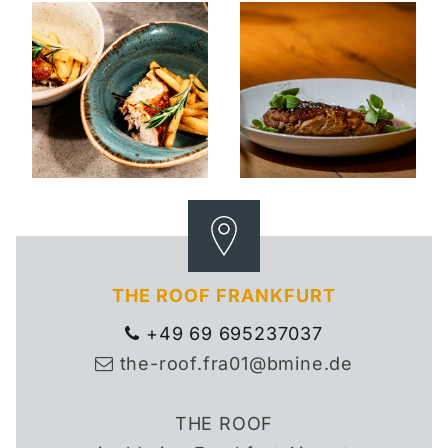
THE ROOF FRANKFURT
+49 69 695237037

the-roof.fra01@bmine.de

THE ROOF