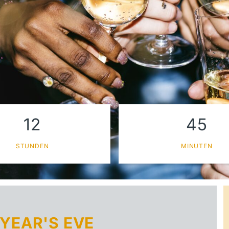
12
45
STUNDEN
MINUTEN
YEAR'S EVE