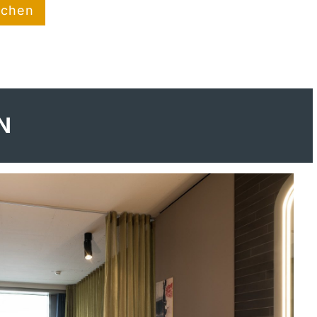
uchen
N