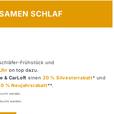
LSAMEN SCHLAF
schläfer-Frühstück und
Uhr
on top dazu
.
e & CarLoft
einen
20
% Silvesterrabatt
* und
0 % Neujahrsrabatt
**.
ebucht werden.
ebucht werden.