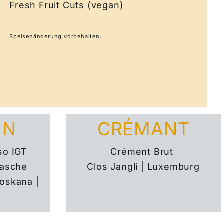
Fresh Fruit Cuts (vegan)
Speisenänderung vorbehalten.
IN
CRÉMANT
sso IGT
Crément Brut
lasche
Clos Jangli | Luxemburg
Toskana |